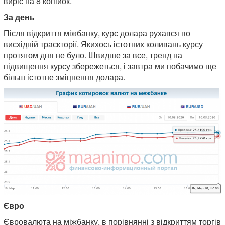
виріс на 8 копійок.
За день
Після відкриття міжбанку, курс долара рухався по
висхідній траєкторії. Якихось істотних коливань курсу
протягом дня не було. Швидше за все, тренд на
підвищення курсу збережеться, і завтра ми побачимо ще
більш істотне зміцнення долара.
Є
вро
Євровалюта на міжбанку, в порівнянні з відкриттям торгів