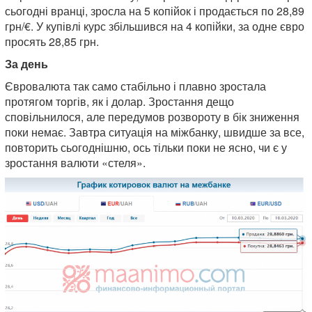
сьогодні вранці, зросла на 5 копійок і продається по 28,89
грн/€. У купівлі курс збільшився на 4 копійки, за одне євро
просять 28,85 грн.
За день
Євровалюта так само стабільно і плавно зростала
протягом торгів, як і долар. Зростання дещо
сповільнилося, але передумов розвороту в бік зниження
поки немає. Завтра ситуація на міжбанку, швидше за все,
повторить сьогоднішню, ось тільки поки не ясно, чи є у
зростання валюти «стеля».