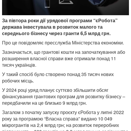
За півтора роки дії урядової програми “єРобота”
держава інвестувала в розвиток малого та
середнього бізнесу через гранти 6,5 млрд грн.
Про це повідомляє пресслужба Міністерства економіки.
Зазначається, що грантові кошти на започаткування або
розширення власної справи вже отримали понад 11
тисяч українців.
У такий спосіб було створено понад 35 тисяч нових
робочих місць.
У 2024 році уряд планує суттєво збільшити обсяг
фінансування грантових програм для розвитку бізнесу –
передбачили на це близько 9 млрд грн.
Загалом з початку запуску проєкту єРобота у липні 2022
року за програмою “Власна справа” видано 10 049
мікрогрантів на 2,4 млрд грн; на розвиток переробних