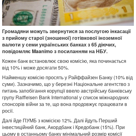
Громадяни можуть звернутися за послугою інкасації
з прийому старої (зношеної) готівкової іноземної
валюти у семи українських банках з 65 діючих,
повідомляє Maanimo з посиланням на НБУ.
Кожен банк встановлює свою комісію, яка починається
від 10% і може досягати 50%.
Найменшу комісію просять у Райффайзен Банку (10% від
суми). Зазначимо, що у березні Національне агентство з
питань запобігання корупції ввело австрійську банківську
групу Raiffeisen Bank International у список міжнародних
спонсорів війни за те, що вона продовжує працювати в
росії.
Далі йде ПУМБ з комісією 12%. Далі йдуть Перший
інвестиційний банк, Акордбанк і Кредобанк (15%). При
цьому в останньому банку мінімальний розмір комісії