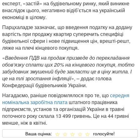
експерт, «застій» на будівельному ринку, який виникне
внаслідок цього, негативно відіб’ється на українській
економіці в цілому.
Парцхаладзе зазначає, що введення податку на додану
вартість при продажу квартир суперечить специфіці
будівельної сфери і нове підвищення цін, врешті-решт,
ляже на плечі кінцевого покупця.
«
Введення ПДВ на продаж призведе до перекладання
обов’язку сплати цих 20% на кінцевого покупця, тобто
забудовник змушений буде закласти це в ціну житла. І
це на тлі зростання інфляції
», – додає голова
Конфедерації будівельників України.
Нагадаємо, раніше повідомлялося про те, що
середня
номінальна заробітна плата
штатного працівника
підприємств, установ та організацій України в травні
поточного року склала 13 499 гривень. Це на 44 гривні
менше, ніж в квітні.