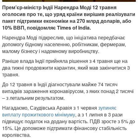
Прем’єр-міністр Індії Нарендра Моді 12 травня
оголосив про те, що уряд країни вирішив реалізувати
пакет підтримки економіки на 270 млрд доларів, або
10% ВВП, повідомляє Times of India.
Нарендра Моді підкреслив, що ініціатива передбачає
допомогу бідному населенню, робітникам, фермерам,
малому бізнесу і надомному виробництву.
Раніше влада Індії прийняла рішення з 4 травня ще на
два тижні продовжити карантин, який мав закінчитися 3
травня.
До 12 травня в Індії діагностували майже 74 тисяч
випадків зараження коронавірусом, з яких понад 2 тисячі
– з летальним результатом.
Нагадаємо, Саудівська Аравія з 1 червня
зупиняє
виплату прожиткового мінімуму
, а з 1 липня в 3 рази
підвищує податок на додану вартість. ПДВ зросте з 5% до
15%. Це допоможе підтримати фінансову стабільність
королівства.