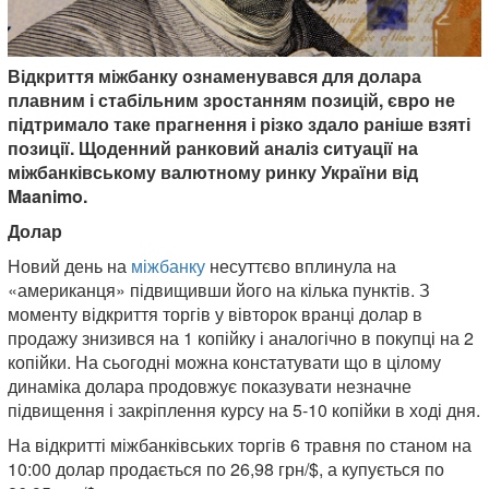
Відкриття міжбанку ознаменувався для долара
плавним і стабільним зростанням позицій, євро не
підтримало таке прагнення і різко здало раніше взяті
позиції. Щоденний ранковий аналіз ситуації на
міжбанківському валютному ринку України від
Maanimo.
Долар
Новий день на
міжбанку
несуттєво вплинула на
«американця» підвищивши його на кілька пунктів. З
моменту відкриття торгів у вівторок вранці долар в
продажу знизився на 1 копійку і аналогічно в покупці на 2
копійки. На сьогодні можна констатувати що в цілому
динаміка долара продовжує показувати незначне
підвищення і закріплення курсу на 5-10 копійки в ході дня.
На відкритті міжбанківських торгів 6 травня по станом на
10:00 долар продається по 26,98 грн/$, а купується по