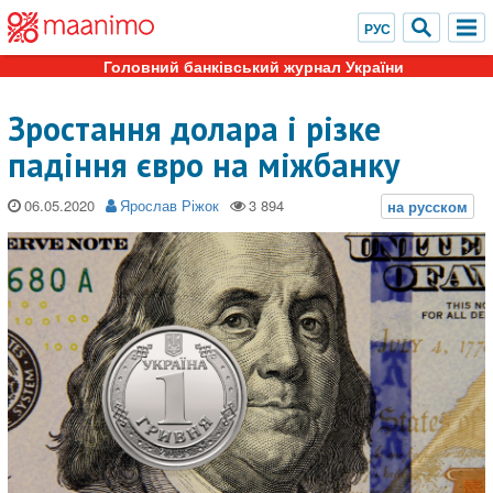
Головний банківський журнал України
Зростання долара і різке
падіння євро на міжбанку
06.05.2020
Ярослав Ріжок