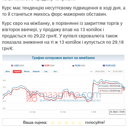
Курс має тенденцію несуттєвому підвищення в ході дня, а
то й станеться якихось форс-мажорних обставин.
Курс євро на міжбанку, в порівнянні із закриттям торгів у
вівторок ввечері, у продажу впав на 13 копійок і
продається по 29,22 грн/€. У купівлі євровалюта також
показала зниження на ті ж 13 копійок і купується по 29,18
грн/€.