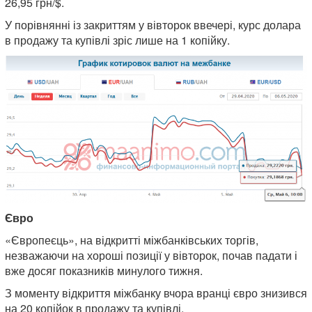
26,95 грн/$.
У порівнянні із закриттям у вівторок ввечері, курс долара
в продажу та купівлі зріс лише на 1 копійку.
Євро
«Європеєць», на відкритті міжбанківських торгів,
незважаючи на хороші позиції у вівторок, почав падати і
вже досяг показників минулого тижня.
З моменту відкриття міжбанку вчора вранці євро знизився
на 20 копійок в продажу та купівлі.