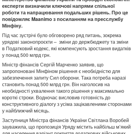
експерти визначили ключові напрями спільної
роботи та напрацювання подальших рішень. Про це
повідомляє Maanimo з посиланням на пресслужбу
Мінфіну.
Під час зустрічі було обговорено ряд питань, зокрема
урядові законопроєкти – зміни до держбюджету та зміни
в Податковий кодекс, які компенсують зростання видатків
у понад 500 млрд грн.
Міністр фінансів Сергій Марченко заявив, що
запропоновані Мінфіном рішення є необхідністю для
забезпечення запиту Сил оборони. Така потреба наразі
становить понад 500 млрд грн. Він наголосив на
необхідності ухвалення такого рішення у максимально
короткі строки. Водночас висловив готовність до
конструктивного діалогу з усіма зацікавленими сторонами
у найближчий місяць.
Заступниця Міністра фінансів України Світлана Воробей
зауважила, що пропозиція Уряду містить найбільш м’який
для населення варіант покриття додаткових військових