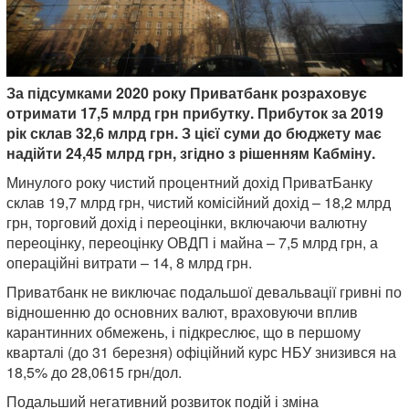
За підсумками 2020 року Приватбанк розраховує
отримати 17,5 млрд грн прибутку. Прибуток за 2019
рік склав 32,6 млрд грн. З цієї суми до бюджету має
надійти 24,45 млрд грн, згідно з рішенням Кабміну.
Минулого року чистий процентний дохід ПриватБанку
склав 19,7 млрд грн, чистий комісійний дохід – 18,2 млрд
грн, торговий дохід і переоцінки, включаючи валютну
переоцінку, переоцінку ОВДП і майна – 7,5 млрд грн, а
операційні витрати – 14, 8 млрд грн.
Приватбанк не виключає подальшої девальвації гривні по
відношенню до основних валют, враховуючи вплив
карантинних обмежень, і підкреслює, що в першому
кварталі (до 31 березня) офіційний курс НБУ знизився на
18,5% до 28,0615 грн/дол.
Подальший негативний розвиток подій і зміна