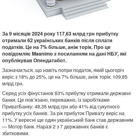
За 9 місяців 2024 року 117,63 млрд грн прибутку
отримали 62 українських банків після сплати
податків. Це на 7% більше, аніж торік. Про це
повідомляє Maanimo з посиланням на дані НБУ, які
опублікував Опендатабот.
Зазначається, що навіть попри податок, який цьогоріч
виріс з 18% до 25%, це на 7% більше, аніж торік: 109,85
млрд грн.
Серед усіх фінустанов 63% прибутку отримали державні
банки. Це повʼязано, переважно, із заробітками
ПриватБанку: 48,35 млрд грн або 41% від сукупного
прибутку усіх банків. За рік прибуток Привату виріс на
11%. У вересні ще один український банк став державним
— Мотор банк. Наразі 2 з 7 державних банків є
збитковими.