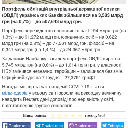
Портфель облігацій внутрішньої державної позики
(ОВДП) українських банків збільшився на 3,583 млрд
грн (на 0,7%) – до 507,643 млрд грн.
Портфель нерезидентів поповнився на 1,194 млрд грн (на
1,3%) – до 91,272 млрд грн, юридичних осіб – на 0,622
млрд грн (на 0,8%) – до 77,561 млрд грн, фізосіб – на
0,341 млрд грн (на 1,4 %) – до 24,367 млрд грн.
За даними Нацбанку, загалом портфель ОВДП виріс на
5,745 млрд грн (на 0,6%) – до 1,014 трлн грн, у власності
НБУ змінився незначно, теробщин – залишився без змін.
Офіційний курс на 7 грудня – 27,3791 грн/$1.
Нагадаємо, що за час пандемії COVID-19 статки
мільярдерів
у всьому світі зросли на рекордну величину,
наводить Reuters дані доповіді про нерівність у світі,
підготовленою групою соціологів.