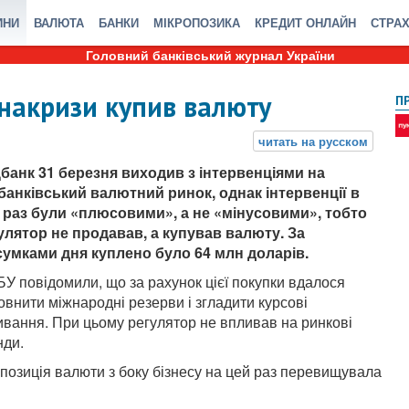
ИНИ
ВАЛЮТА
БАНКИ
МІКРОПОЗИКА
КРЕДИТ ОНЛАЙН
СТРА
Головний банківський журнал України
накризи купив валюту
П
банк 31 березня виходив з інтервенціями на
банківський валютний ринок, однак інтервенції в
 раз були «плюсовими», а не «мінусовими», тобто
улятор не продавав, а купував валюту. За
сумками дня куплено було 64 млн доларів.
БУ повідомили, що за рахунок цієї покупки вдалося
овнити міжнародні резерви і згладити курсові
ивання. При цьому регулятор не впливав на ринкові
нди.
позиція валюти з боку бізнесу на цей раз перевищувала