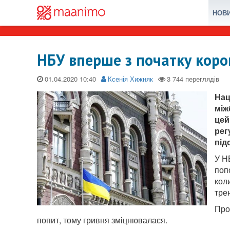
НОВ
НБУ вперше з початку коро
01.04.2020
Ксенія Хижняк
Нац
між
цей
рег
під
У Н
поп
кол
тре
Про
попит, тому гривня зміцнювалася.