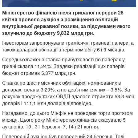
Міністерство фінансів після тривалої перерви 28
квітня провело аукціон з розміщення облігацій
внутрішньої державної позики, за підсумками якого
залучило до бюджету 9,832 млрд грн.
Інвесторам запропонували тримісячні гривневі папери, а
також доларові облігації з терміном обігу 6 і 9 місяців.
Середньозважена ставка прибутковості по паперах у
гривні склала 11,24%. Завдяки реалізації цих паперів
бюджет отримав 5,377 млрд грн.
Ставка по шестимісячних облігаціях, номінованих в
доларах, склала 3,29%, а по дев’ятимісячних – 3,5%. За
рахунок продажу таких ОВДП вдалося отримати 53,3 млн
доларів і 111,1 млн доларів відповідно.
Нагадаємо, до цього Мінфін не проводив торги протягом
місяця. Цього року Міністерство фінансів скасувало 5
аукціонів: 10 і 31 березня, 7, 14 і 21 квітня.
Попередній аукціон був проведений 24 березня. Тоді