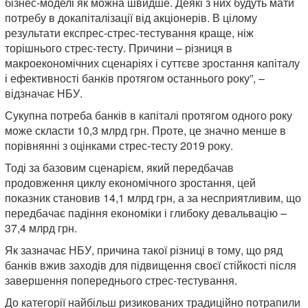
бізнес-моделі як можна швидше. Деякі з них будуть мати
потребу в докапіталізації від акціонерів. В цілому
результати експрес-стрес-тестування краще, ніж
торішнього стрес-тесту. Причини – різниця в
макроекономічних сценаріях і суттєве зростання капіталу
і ефективності банків протягом останнього року”, –
відзначає НБУ.
Сукупна потреба банків в капіталі протягом одного року
може скласти 10,3 млрд грн. Проте, це значно менше в
порівнянні з оцінками стрес-тесту 2019 року.
Тоді за базовим сценарієм, який передбачав
продовження циклу економічного зростання, цей
показник становив 14,1 млрд грн, а за несприятливим, що
передбачає падіння економіки і глибоку девальвацію –
37,4 млрд грн.
Як зазначає НБУ, причина такої різниці в тому, що ряд
банків вжив заходів для підвищення своєї стійкості після
завершення попереднього стрес-тестування.
До категорії найбільш ризикованих традиційно потрапили