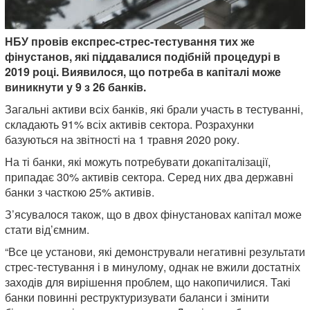
НБУ провів експрес-стрес-тестування тих же
фінустанов, які піддавалися подібній процедурі в
2019 році. Виявилося, що потреба в капіталі може
виникнути у 9 з 26 банків.
Загальні активи всіх банків, які брали участь в тестуванні,
складають 91% всіх активів сектора. Розрахунки
базуються на звітності на 1 травня 2020 року.
На ті банки, які можуть потребувати докапіталізації,
припадає 30% активів сектора. Серед них два державні
банки з часткою 25% активів.
З’ясувалося також, що в двох фінустановах капітал може
стати від’ємним.
“Все це установи, які демонстрували негативні результати
стрес-тестування і в минулому, однак не вжили достатніх
заходів для вирішення проблем, що накопичилися. Такі
банки повинні реструктуризувати баланси і змінити