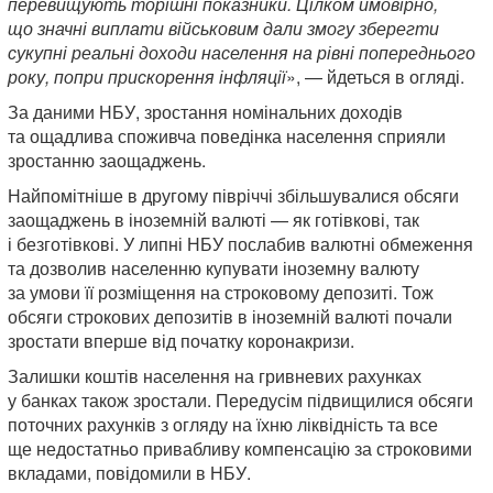
перевищують торішні показники. Цілком ймовірно,
що значні виплати військовим дали змогу зберегти
сукупні реальні доходи населення на рівні попереднього
року, попри прискорення інфляції
», — йдеться в огляді.
За даними НБУ, зростання номінальних доходів
та ощадлива споживча поведінка населення сприяли
зростанню заощаджень.
Найпомітніше в другому півріччі збільшувалися обсяги
заощаджень в іноземній валюті — як готівкові, так
і безготівкові. У липні НБУ послабив валютні обмеження
та дозволив населенню купувати іноземну валюту
за умови її розміщення на строковому депозиті. Тож
обсяги строкових депозитів в іноземній валюті почали
зростати вперше від початку коронакризи.
Залишки коштів населення на гривневих рахунках
у банках також зростали. Передусім підвищилися обсяги
поточних рахунків з огляду на їхню ліквідність та все
ще недостатньо привабливу компенсацію за строковими
вкладами, повідомили в НБУ.