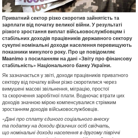
Приватний сектор різко скоротив зайнятість та
зарплати від початку великої війни. У результаті
різкого зростання виплат військовослужбовцям і
стабільних доходів працівників державного сектору
сукупні номінальні доходи населення перевищують
показники минулого року. Про це повідомляє
Maanimo з посиланням на дані «Звіту про фінансову
стабільність» Національного банку України.
Як зазначається у звіті, доходи працівників приватного
сектору від початку війни різко скоротилися через
вимушені масові звільнення, міграцію, простої
та скорочення заробітної плати. Водночас втрати цих
доходів значною мірою компенсувалися стрімким
зростанням доходів військовослужбовців.
«
Дані про сплату єдиного соціального внеску
та податку на доходи фізичних осіб свідчать,
що номінальні доходи населення в другому півріччі