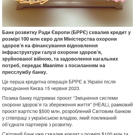
Банк розвитку Ради Європи (БРРЄ) схвалив кредит у
розмірі 100 млн євро для Міністерства охорони
здоров’я на фінансування відновлення
інфраструктури галузі охорони здоров’я,
зруйнованої війною, та задоволення нагальних
потреб, передає Maanimo з посиланням на
пресслужбу банку.
Це перша кредитна операція БРРЄ в Україні після
приєднання Києва 15 червня 2023.
Позика банку підтримає проєкт “Зміцнення системи
охорони здоров’я та збереження життя” (HEAL), рамковий
проєкт вартістю $500 млн, розроблений Світовим банком
у співпраці з українською владою, який покликаний
об’єднати партнерів з розвитку.
Світовий банк уже схвалив кредит у розмірі $100 млн та