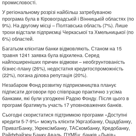
промисловості.
У регіональному розрізі найбільш затребуваною
програма була в Кіровоградській і Вінницькій областях (по
9%). На другому місці – Полтавська область (7%). Лише
трохи відстали підприємці Черкаської та Хмельницької (по
6%) областей.
Багатьом клієнтам банки відмовляють. Станом на 15
травня 1241 заявка була відхилена. Серед
найпоширеніших причин відмови – необгрунтованість
бізнес-плану (26%), недостатня кредитоспроможність
(22%), погана ділова репутація (20%).
Незабаром Фонд розвитку підприємництва планує
підписати договори про співпрацю практично з усіма
банками, які були узгоджені Радою Фонду. Після цього в
програмі братимуть участь 17 уповноважених банків.
Сьогодні скористатися підтримкою програми «Доступні
кредити 5-7-9%» можуть клієнти Укргазбанку, Ощадбанку,
ПриватБанку, Укрексімбанку, ТАСкомбанку, Кредобанку,
Райффайзен Банку Аваль, ПУМБу, банків «Львів»,