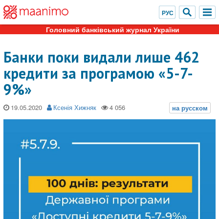
Головний банківський журнал України
Банки поки видали лише 462
кредити за програмою «5-7-
9%»
19.05.2020
Ксенія Хижняк