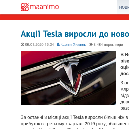
НОВ
Акції Tesla виросли до нов
09.01.2020
Ксенія Хижняк
В R
різ
оці
дос
З о
млр
від
дор
раз
За останні 3 місяці акції Tesla виросли більш ніж
прибуток в третьому кварталі 2019 року, збільше