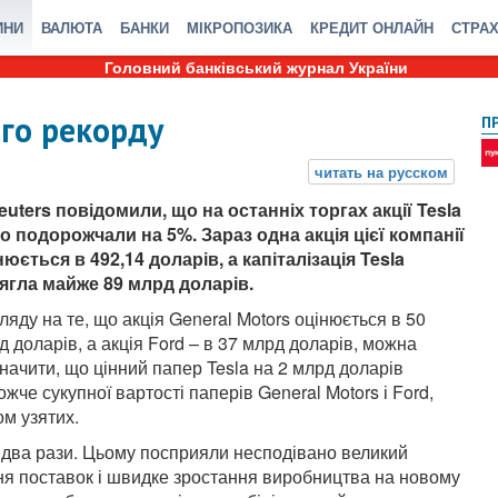
ИНИ
ВАЛЮТА
БАНКИ
МІКРОПОЗИКА
КРЕДИТ ОНЛАЙН
СТРА
Головний банківський журнал України
ого рекорду
П
euters повідомили, що на останніх торгах акції Tesla
ко подорожчали на 5%. Зараз одна акція цієї компанії
нюється в 492,14 доларів, а капіталізація Tesla
ягла майже 89 млрд доларів.
гляду на те, що акція General Motors оцінюється в 50
д доларів, а акція Ford – в 37 млрд доларів, можна
значити, що цінний папер Tesla на 2 млрд доларів
ожче сукупної вартості паперів General Motors і Ford,
ом узятих.
 в два рази. Цьому посприяли несподівано великий
ння поставок і швидке зростання виробництва на новому